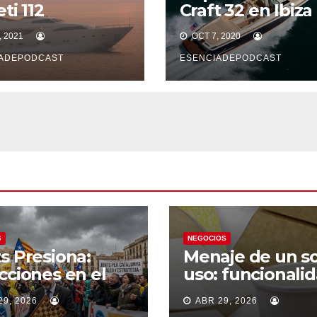
ti 112
Craft 32 en Ibiza
 2021
OCT 7, 2020
ADEPODCAST
ESENCIADEPODCAST
S
NEGOCIOS
s Presiona:
Menaje de un s
cciones en el
uso: funcionali
zonte Político
con responsabil
29, 2026
ABR 29, 2026
añol?