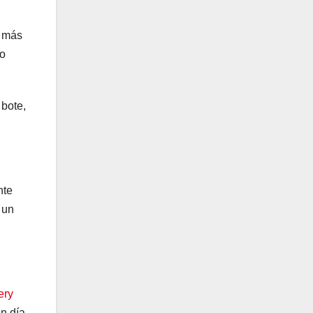
s más
ro
 bote,
nte
 un
ery
un día