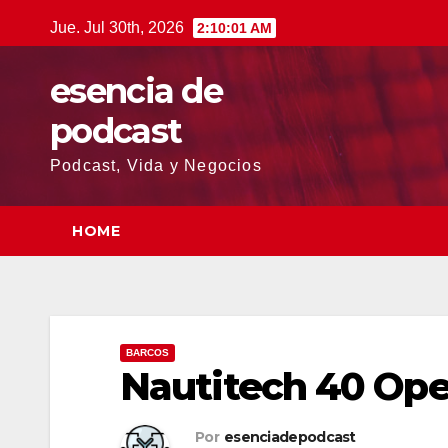
Saltar
Jue. Jul 30th, 2026
2:10:02 AM
al
contenido
esencia de
podcast
Podcast, Vida y Negocios
HOME
BARCOS
Nautitech 40 Op
Por
esenciadepodcast