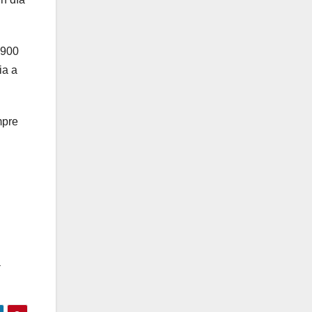
.900
ia a
mpre
.
a