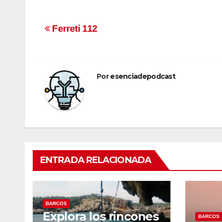
Navegación
Ferreti 112
de
entradas
Por
esenciadepodcast
ENTRADA RELACIONADA
BARCOS
Explora los rincones
BARCOS