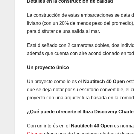
Detalles en la construcción de calidad
La construcción de estas embarcaciones se data de
liviano (con un 20% de menos peso del promedio),
para disfrutar de una salida al mar.
Está diseñado con 2 camarotes dobles, dos individu
además que cuenta con aire acondicionado en tod
Un proyecto único
Un proyecto como lo es el
Nautitech 40 Open
está
que se deja notar por su escritorio convertible, el 
proyecto con una arquitectura basada en la comodi
¿Qué puede ofrecerte el Ibiza Discovery Charte
Con un interés en el
Nautitech 40 Open
es normal
Charter
ofrece una de las mejores ofertas si deseas 