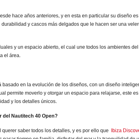
sde hace años anteriores, y en esta en particular su diseño e
 durabilidad y cascos más delgados que le hacen ser una vele
ales y un espacio abierto, el cual une todos los ambientes del
a el área.
 basado en la evolución de los diseños, con un diseño intelige
cual permite moverlo y otorgar un espacio para relajarse, este es
dad y los detalles únicos.
r del Nautitech 40 Open?
 querer saber todos los detalles, y es por ello que
Ibiza Discov
pasar tiempo en familia, disfrutar del mar y la tranquilidad de 