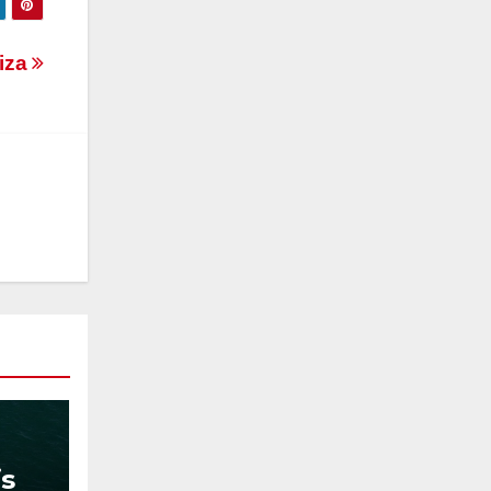
biza
is