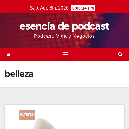
Saltar
Sáb. Ago 8th, 2026
6:03:15 PM
al
contenido
esencia de podcast
Podcast, Vida y Negocios
belleza